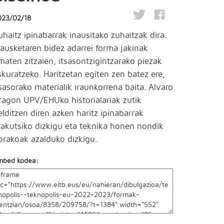
023/02/18
uhaitz ipinabarrak inausitako zuhaitzak dira.
nausketaren bidez adarrei forma jakinak
maten zitzaien, itsasontzigintzarako piezak
skuratzeko. Haritzetan egiten zen batez ere,
tsasorako materialik iraunkorrena baita. Alvaro
ragon UPV/EHUko historialariak zutik
elditzen diren azken haritz ipinabarrak
rakutsiko dizkigu eta teknika honen nondik
orakoak azalduko dizkigu.
mbed kodea: