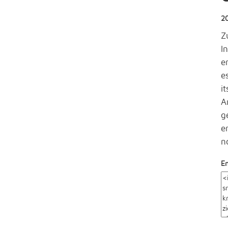
2
Z
I
e
e
i
A
g
e
n
E