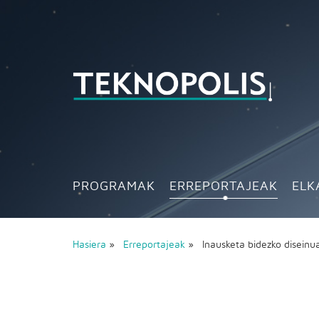
PROGRAMAK
ERREPORTAJEAK
ELK
Hasiera
»
Erreportajeak
» Inausketa bidezko disein