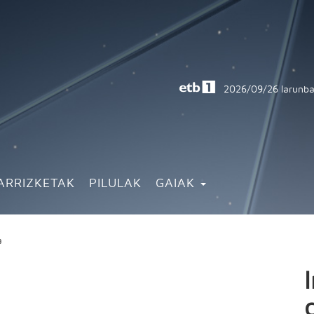
2026/09/26
larunba
ARRIZKETAK
PILULAK
GAIAK
ua