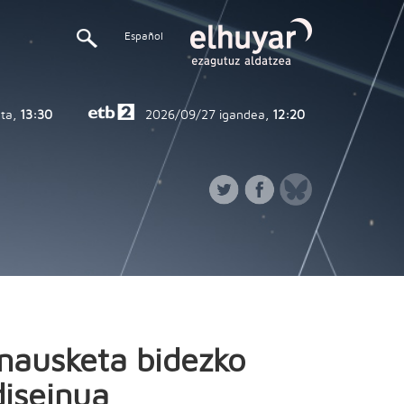
Español
ta,
13:30
2026/09/27
igandea,
12:20
Inausketa bidezko
diseinua