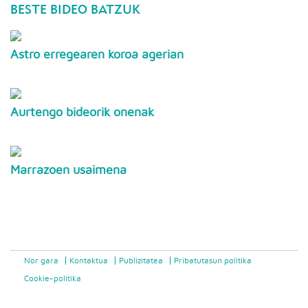
BESTE BIDEO BATZUK
Astro erregearen koroa agerian
Aurtengo bideorik onenak
Marrazoen usaimena
Nor gara
Kontaktua
Publizitatea
Pribatutasun politika
Cookie-politika