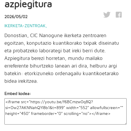
azpiegitura
2026/05/02
IKERKETA-ZENTROAK
,
Donostian, CIC Nanogune ikerketa zentroaren
egoitzan, konputazio kuantikorako txipak diseinatu
eta probatzeko laborategi bat ireki berri dute.
Azpiegitura berezi horretan, mundu mailako
erreferente bihurtzeko lanean ari dira, helburu argi
batekin: etorkizuneko ordenagailu kuantikoetarako
bidea irekitzea.
Embed kodea: