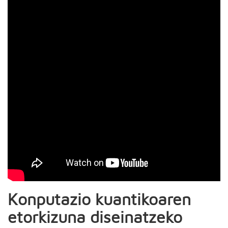
Konputazio kuantikoaren
etorkizuna diseinatzeko