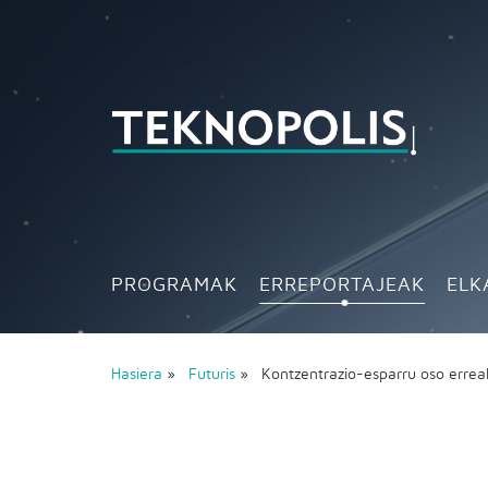
PROGRAMAK
ERREPORTAJEAK
ELK
Hasiera
»
Futuris
» Kontzentrazio-esparru oso errea