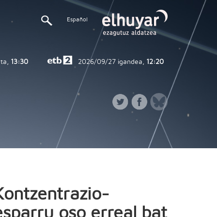
Español
ta,
13:30
2026/09/27
igandea,
12:20
Kontzentrazio-
esparru oso erreal bat