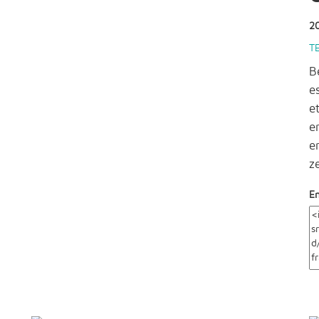
2
T
B
e
e
e
e
z
E