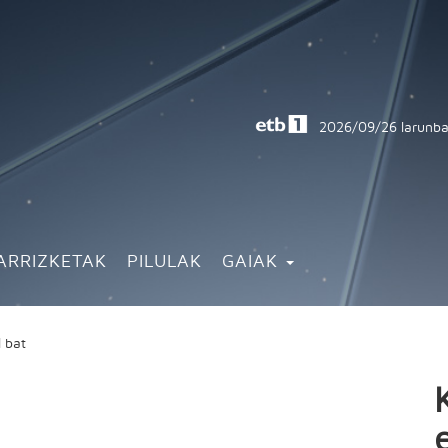
2026/09/26
larunba
ARRIZKETAK
PILULAK
GAIAK
l bat