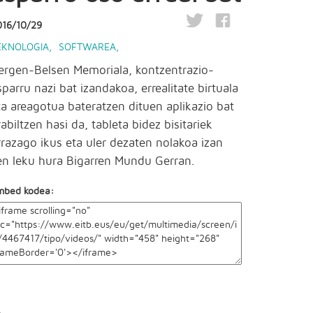
016/10/29
EKNOLOGIA
,
SOFTWAREA
,
ergen-Belsen Memoriala, kontzentrazio-
sparru nazi bat izandakoa, errealitate birtuala
ta areagotua bateratzen dituen aplikazio bat
rabiltzen hasi da, tableta bidez bisitariek
rrazago ikus eta uler dezaten nolakoa izan
en leku hura Bigarren Mundu Gerran.
mbed kodea: