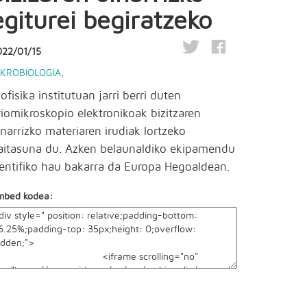
egiturei begiratzeko
022/01/15
IKROBIOLOGIA
,
iofisika institutuan jarri berri duten
riomikroskopio elektronikoak bizitzaren
inarrizko materiaren irudiak lortzeko
aitasuna du. Azken belaunaldiko ekipamendu
ientifiko hau bakarra da Europa Hegoaldean.
mbed kodea: