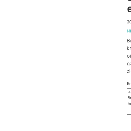
2
M
B
k
o
g
z
E