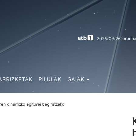
2026/09/26
larunba
ARRIZKETAK
PILULAK
GAIAK
ren oinarrizko egiturei begiratzeko