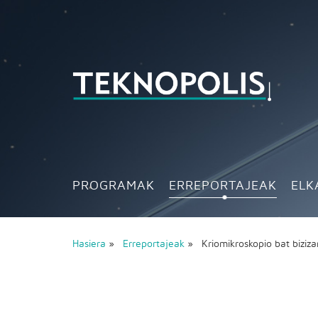
PROGRAMAK
ERREPORTAJEAK
ELK
Hasiera
»
Erreportajeak
» Kriomikroskopio bat biziza