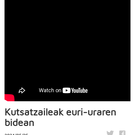
Kutsatzaileak euri-uraren
bidean