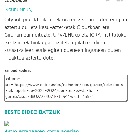
2024/05/25
INGURUMENA
,
Citypoll proiektuak hiriek uraren zikloan duten eragina
aztertu du, eta kasu-azterketak Gipuzkoan eta
Gironan egin dituzte. UPV/EHUko eta ICRA institutuko
ikertzaileek hiriko gainazaletan pilatzen diren
kutsatzaileek euria egiten duenean ingunean duten
inpaktua aztertu dute.
Embed kodea:
BESTE BIDEO BATZUK
Astro erregearen koroa agerian