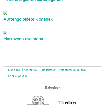
Aurtengo bideorik onenak
Marrazoen usaimena
Nor gara
Kontaktua
Publizitatea
Pribatutasun politika
Cookie-politika
Babesleak