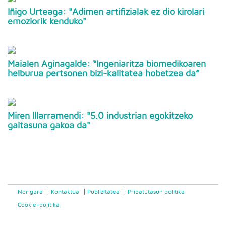
Iñigo Urteaga: "Adimen artifizialak ez dio kirolari
emoziorik kenduko"
Maialen Aginagalde: “Ingeniaritza biomedikoaren
helburua pertsonen bizi-kalitatea hobetzea da”
Miren Illarramendi: "5.0 industrian egokitzeko
gaitasuna gakoa da"
Nor gara
Kontaktua
Publizitatea
Pribatutasun politika
Cookie-politika