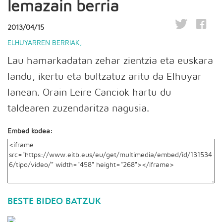
lemazain berria
2013/04/15
ELHUYARREN BERRIAK
,
Lau hamarkadatan zehar zientzia eta euskara
landu, ikertu eta bultzatuz aritu da Elhuyar
lanean. Orain Leire Canciok hartu du
taldearen zuzendaritza nagusia.
Embed kodea:
BESTE BIDEO BATZUK