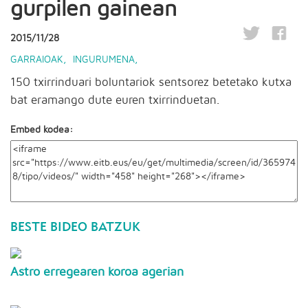
gurpilen gainean
2015/11/28
GARRAIOAK
,
INGURUMENA
,
150 txirrinduari boluntariok sentsorez betetako kutxa
bat eramango dute euren txirrinduetan.
Embed kodea:
BESTE BIDEO BATZUK
Astro erregearen koroa agerian