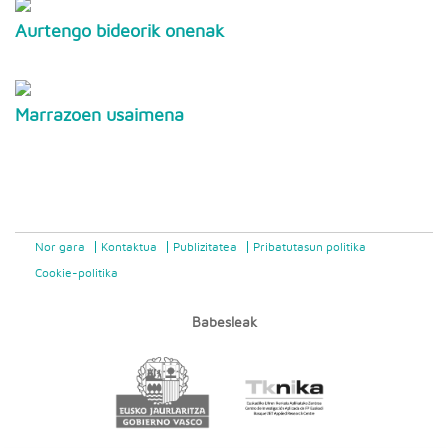
Aurtengo bideorik onenak
Marrazoen usaimena
Nor gara
Kontaktua
Publizitatea
Pribatutasun politika
Cookie-politika
Babesleak