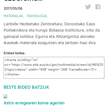
2017/05/06
MATERIALAK
,
TEKNOLOGIA
,
Lanbide Heziketako Zentroetara, Donostiako Easo
Politeknikora eta Irungo Bidasoa Institutura, iritsi da
gainazal solidoa. Egurra eta Altzarigintza alorreko
ikasleak materiala ezagutzen eta lantzen hasi dira.
Embed kodea:
BESTE BIDEO BATZUK
Astro erregearen koroa agerian