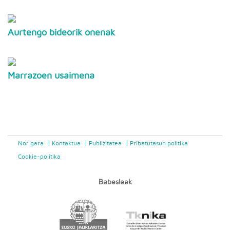
Aurtengo bideorik onenak
Marrazoen usaimena
Nor gara
Kontaktua
Publizitatea
Pribatutasun politika
Cookie-politika
Babesleak