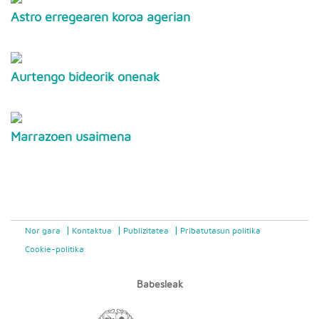
Astro erregearen koroa agerian
Aurtengo bideorik onenak
Marrazoen usaimena
Nor gara
Kontaktua
Publizitatea
Pribatutasun politika
Cookie-politika
Babesleak