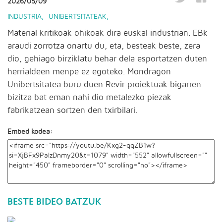
2026/05/09
INDUSTRIA
,
UNIBERTSITATEAK
,
Material kritikoak ohikoak dira euskal industrian. EBk
araudi zorrotza onartu du, eta, besteak beste, zera
dio, gehiago birziklatu behar dela esportatzen duten
herrialdeen menpe ez egoteko. Mondragon
Unibertsitatea buru duen Revir proiektuak bigarren
bizitza bat eman nahi dio metalezko piezak
fabrikatzean sortzen den txirbilari.
Embed kodea:
BESTE BIDEO BATZUK