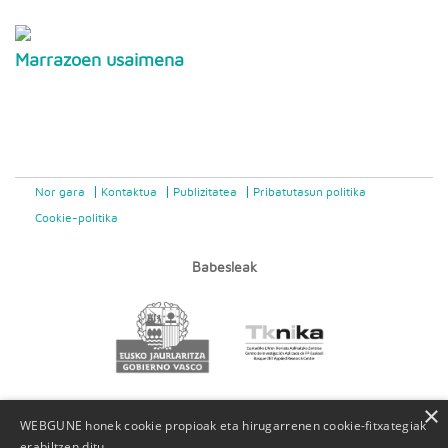
Marrazoen usaimena
Nor gara
Kontaktua
Publizitatea
Pribatutasun politika
Cookie-politika
Babesleak
×
WEBGUNE honek cookie propioak eta hirugarrenen cookie-fitxategiak
erabiltzen ditu.