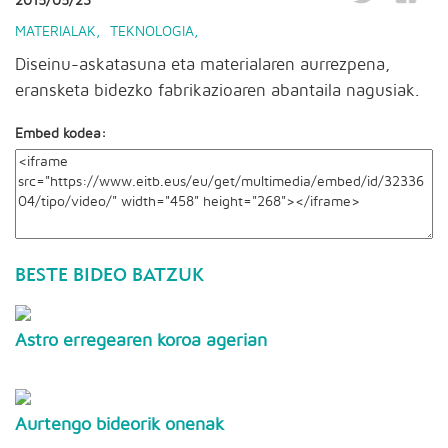
2015/05/23
MATERIALAK
,
TEKNOLOGIA
,
Diseinu-askatasuna eta materialaren aurrezpena,
eransketa bidezko fabrikazioaren abantaila nagusiak.
Embed kodea:
BESTE BIDEO BATZUK
Astro erregearen koroa agerian
Aurtengo bideorik onenak