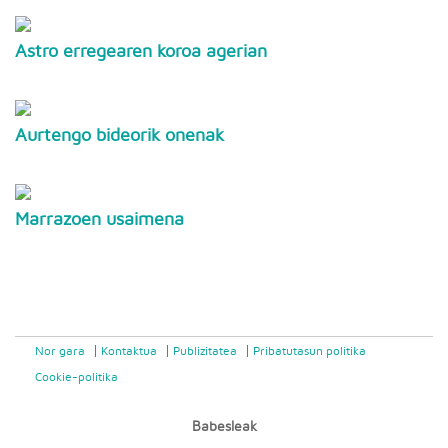
Astro erregearen koroa agerian
Aurtengo bideorik onenak
Marrazoen usaimena
Nor gara
Kontaktua
Publizitatea
Pribatutasun politika
Cookie-politika
Babesleak