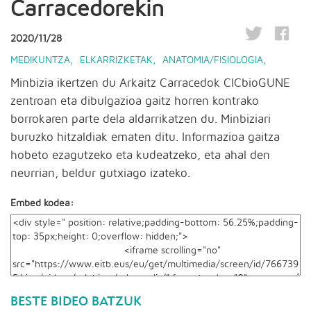
Carracedorekin
2020/11/28
MEDIKUNTZA
,
ELKARRIZKETAK
,
ANATOMIA/FISIOLOGIA
,
Minbizia ikertzen du Arkaitz Carracedok CICbioGUNE
zentroan eta dibulgazioa gaitz horren kontrako
borrokaren parte dela aldarrikatzen du. Minbiziari
buruzko hitzaldiak ematen ditu. Informazioa gaitza
hobeto ezagutzeko eta kudeatzeko, eta ahal den
neurrian, beldur gutxiago izateko.
Embed kodea:
BESTE BIDEO BATZUK