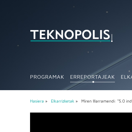
PROGRAMAK
ERREPORTAJEAK
ELK
Hasiera
»
Elkarrizketak
» Miren Illarramendi: "5.0 in