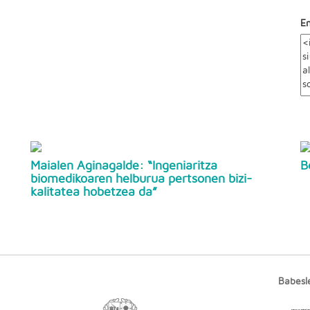
E
Maialen Aginagalde: “Ingeniaritza
B
biomedikoaren helburua pertsonen bizi-
kalitatea hobetzea da”
Babesl