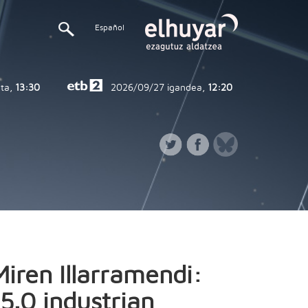
Español
ta,
13:30
2026/09/27
igandea,
12:20
Miren Illarramendi:
"5.0 industrian