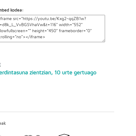
mbed kodea:
erdintasuna zientzian, 10 urte gertuago
eak