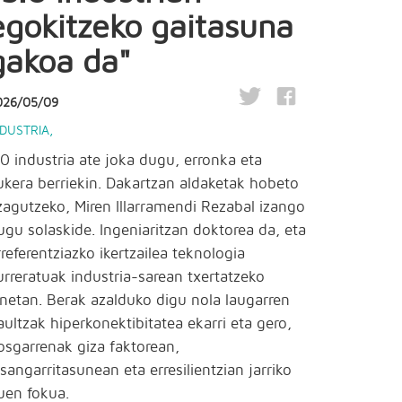
egokitzeko gaitasuna
gakoa da"
026/05/09
NDUSTRIA
,
.0 industria ate joka dugu, erronka eta
ukera berriekin. Dakartzan aldaketak hobeto
zagutzeko, Miren Illarramendi Rezabal izango
ugu solaskide. Ingeniaritzan doktorea da, eta
rreferentziazko ikertzailea teknologia
urreratuak industria-sarean txertatzeko
anetan. Berak azalduko digu nola laugarren
raultzak hiperkonektibitatea ekarri eta gero,
osgarrenak giza faktorean,
asangarritasunean eta erresilientzian jarriko
uen fokua.