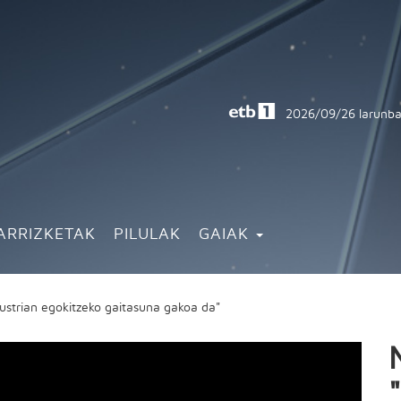
2026/09/26
larunba
ARRIZKETAK
PILULAK
GAIAK
dustrian egokitzeko gaitasuna gakoa da"