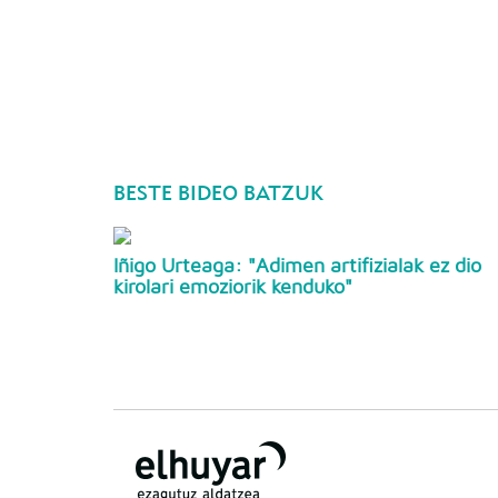
BESTE BIDEO BATZUK
Iñigo Urteaga: "Adimen artifizialak ez dio
kirolari emoziorik kenduko"