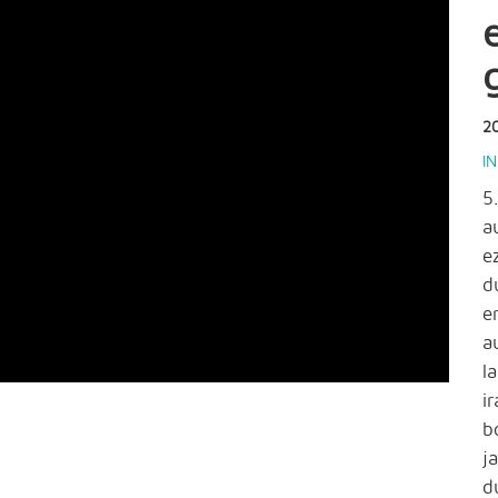
2
I
5
a
e
d
e
a
l
i
b
j
d