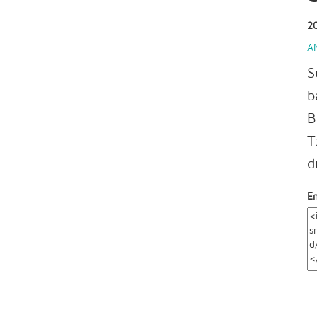
2
A
S
b
B
T
d
E