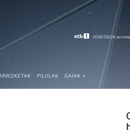
2026/09/26
larunba
ARRIZKETAK
PILULAK
GAIAK
n