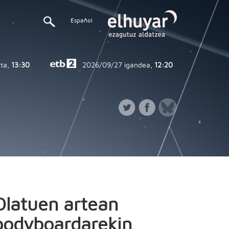
Español
ta,
13:30
2026/09/27
igandea,
12:20
Olatuen artean
bodyboardarekin