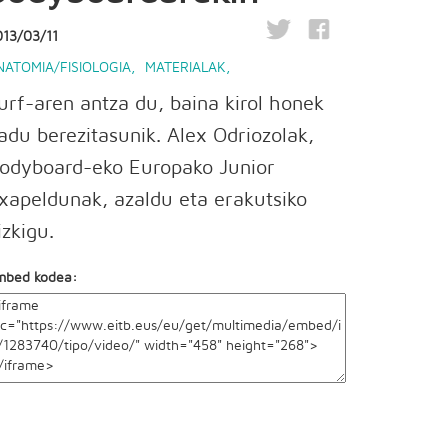
013/03/11
NATOMIA/FISIOLOGIA
,
MATERIALAK
,
urf-aren antza du, baina kirol honek
adu berezitasunik. Alex Odriozolak,
odyboard-eko Europako Junior
xapeldunak, azaldu eta erakutsiko
izkigu.
mbed kodea: