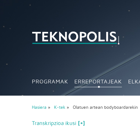
PROGRAMAK
ERREPORTAJEAK
ELK
Hasiera
»
K-tek
» Olatuen artean bodyboardareki
Transkripzioa ikusi
[+]