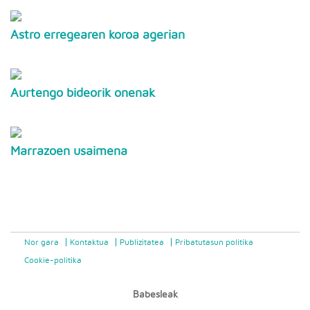
Astro erregearen koroa agerian
Aurtengo bideorik onenak
Marrazoen usaimena
Nor gara
Kontaktua
Publizitatea
Pribatutasun politika
Cookie-politika
Babesleak