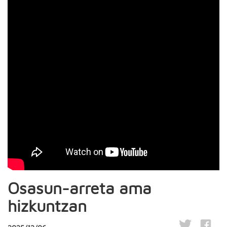
Osasun-arreta ama
hizkuntzan