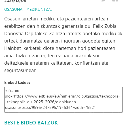
2025/12/06
OSASUNA
,
MEDIKUNTZA
,
Osasun-arretan mediku eta pazientearen artean
erabiltzen den hizkuntzak garrantzia du. Felix Zubia
Donostia Ospitaleko Zaintza intentsiboetako medikuak
urteak daramatza gaiaren inguruan gogoeta egiten.
Hainbat ikerketek diote harreman hori pazientearen
ama-hizkuntzan egiten ez bada arazoak sor
daitezkeela arretaren kalitatean, konfiantzan eta
segurtasunean.
Embed kodea:
BESTE BIDEO BATZUK