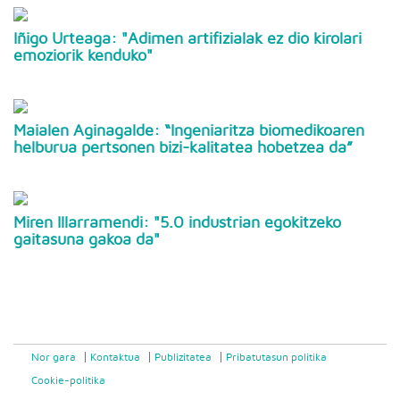
Iñigo Urteaga: "Adimen artifizialak ez dio kirolari
emoziorik kenduko"
Maialen Aginagalde: “Ingeniaritza biomedikoaren
helburua pertsonen bizi-kalitatea hobetzea da”
Miren Illarramendi: "5.0 industrian egokitzeko
gaitasuna gakoa da"
Nor gara
Kontaktua
Publizitatea
Pribatutasun politika
Cookie-politika