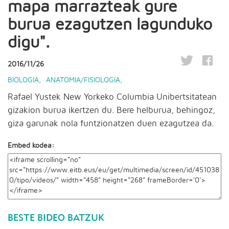
mapa marrazteak gure
burua ezagutzen lagunduko
digu".
2016/11/26
BIOLOGIA
,
ANATOMIA/FISIOLOGIA
,
Rafael Yustek New Yorkeko Columbia Unibertsitatean
gizakion burua ikertzen du. Bere helburua, behingoz,
giza garunak nola funtzionatzen duen ezagutzea da.
Embed kodea:
BESTE BIDEO BATZUK