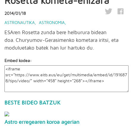
Rosetta kometa-ehizara
2014/01/18
ASTRONAUTIKA
,
ASTRONOMIA
,
ESAren Rosetta zunda bere helburura bidean
doa. Churyumov-Gerasimenko kometara iritsi, eta
moduluetako batek han lur hartuko du.
Embed kodea:
BESTE BIDEO BATZUK
Astro erregearen koroa agerian