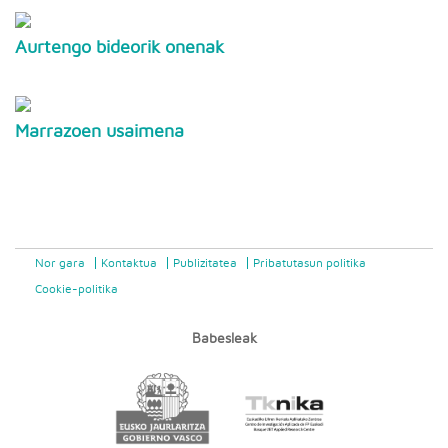
Aurtengo bideorik onenak
Marrazoen usaimena
Nor gara
Kontaktua
Publizitatea
Pribatutasun politika
Cookie-politika
Babesleak