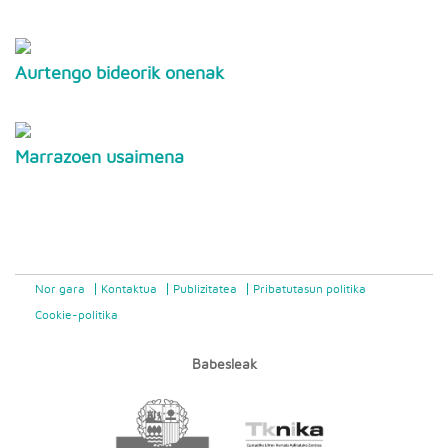
Aurtengo bideorik onenak
Marrazoen usaimena
Nor gara
Kontaktua
Publizitatea
Pribatutasun politika
Cookie-politika
Babesleak