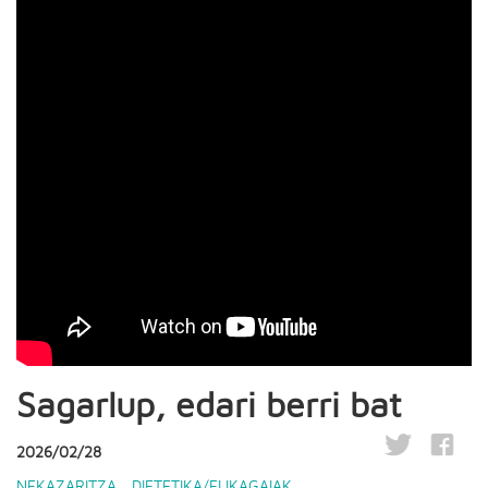
Sagarlup, edari berri bat
2026/02/28
NEKAZARITZA
,
DIETETIKA/ELIKAGAIAK
,