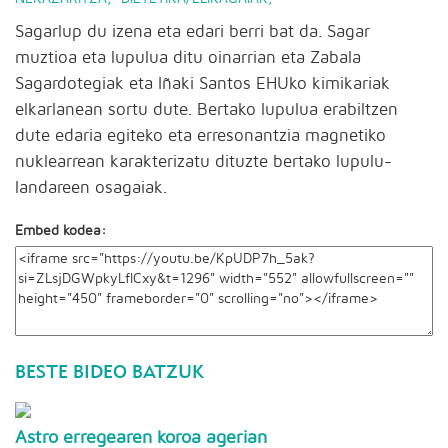
Sagarlup du izena eta edari berri bat da. Sagar
muztioa eta lupulua ditu oinarrian eta Zabala
Sagardotegiak eta Iñaki Santos EHUko kimikariak
elkarlanean sortu dute. Bertako lupulua erabiltzen
dute edaria egiteko eta erresonantzia magnetiko
nuklearrean karakterizatu dituzte bertako lupulu-
landareen osagaiak.
Embed kodea:
BESTE BIDEO BATZUK
Astro erregearen koroa agerian