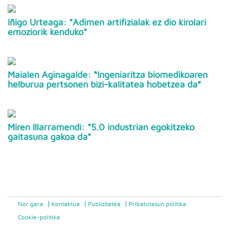
Iñigo Urteaga: "Adimen artifizialak ez dio kirolari
emoziorik kenduko"
Maialen Aginagalde: “Ingeniaritza biomedikoaren
helburua pertsonen bizi-kalitatea hobetzea da”
Miren Illarramendi: "5.0 industrian egokitzeko
gaitasuna gakoa da"
Nor gara
Kontaktua
Publizitatea
Pribatutasun politika
Cookie-politika