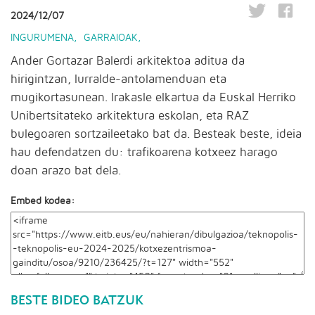
2024/12/07
INGURUMENA
,
GARRAIOAK
,
Ander Gortazar Balerdi arkitektoa aditua da
hirigintzan, lurralde-antolamenduan eta
mugikortasunean. Irakasle elkartua da Euskal Herriko
Unibertsitateko arkitektura eskolan, eta RAZ
bulegoaren sortzaileetako bat da. Besteak beste, ideia
hau defendatzen du: trafikoarena kotxeez harago
doan arazo bat dela.
Embed kodea:
BESTE BIDEO BATZUK