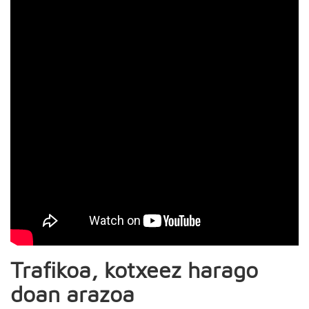
Trafikoa, kotxeez harago
doan arazoa