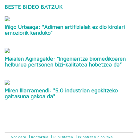
BESTE BIDEO BATZUK
Iñigo Urteaga: "Adimen artifizialak ez dio kirolari
emoziorik kenduko"
Maialen Aginagalde: “Ingeniaritza biomedikoaren
helburua pertsonen bizi-kalitatea hobetzea da”
Miren Illarramendi: "5.0 industrian egokitzeko
gaitasuna gakoa da"
Nor gara
Kontaktua
Publizitatea
Pribatutasun politika