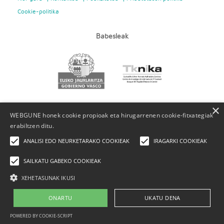
Cookie-politika
Babesleak
×
WEBGUNE honek cookie propioak eta hirugarrenen cookie-fitxategiak
erabiltzen ditu.
ANALISI EDO NEURKETARAKO COOKIEAK
IRAGARKI COOKIEAK
SAILKATU GABEKO COOKIEAK
XEHETASUNAK IKUSI
ONARTU
UKATU DENA
POWERED BY COOKIE-SCRIPT