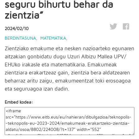
seguru bihurtu behar da
zientzia”
2024/02/10
BERDINTASUNA
,
MATEMATIKA
,
Zientziako emakume eta nesken nazioarteko egunaren
aitzakian gonbidatu dugu Uzuri Albizu Mallea UPV/
EHUko irakasle eta matematikaria. Emakumeak
zientziara erakartzeaz gain, zientzia bera aldatzearen
beharraz aritu zaigu, emakumeentzat toki erosoagoa
eta seguruagoa izan dadin.
Embed kodea: