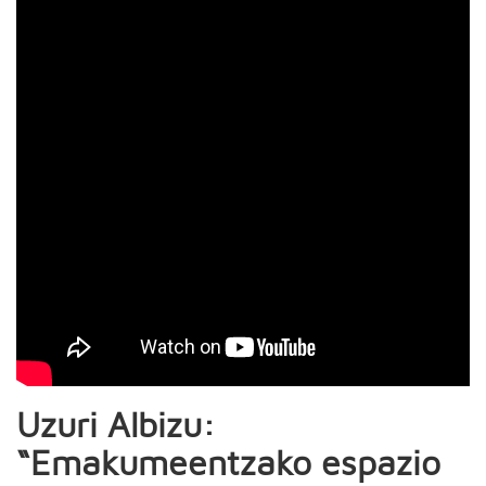
Uzuri Albizu:
“Emakumeentzako espazio