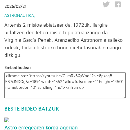
2026/02/21
ASTRONAUTIKA
,
Artemis 2 misioa abiatzear da. 1972tik, Ilargira
bidaltzen den lehen misio tripulatua izango da.
Virginia García Penak, Aranzadiko Astronomia saileko
kideak, bidaia historiko honen xehetasunak emango
dizkigu.
Embed kodea:
BESTE BIDEO BATZUK
Astro erregearen koroa agerian