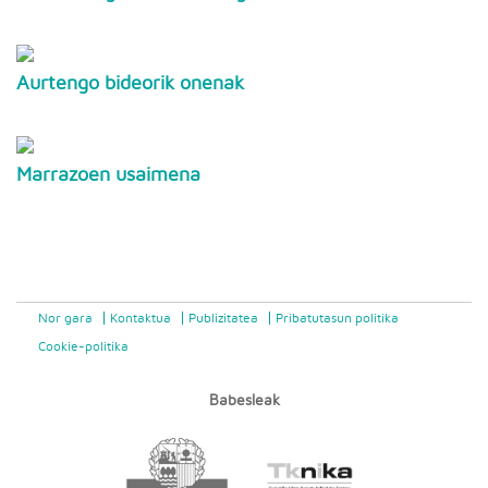
Aurtengo bideorik onenak
Marrazoen usaimena
Nor gara
Kontaktua
Publizitatea
Pribatutasun politika
Cookie-politika
Babesleak