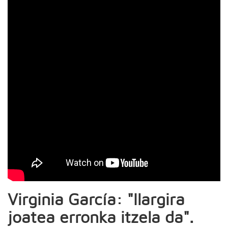
Virginia García: "Ilargira
joatea erronka itzela da".