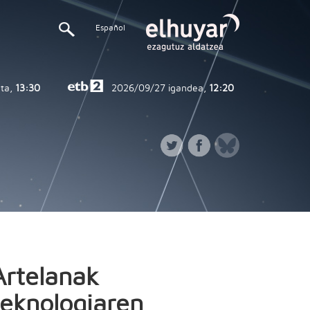
Español
ta,
13:30
2026/09/27
igandea,
12:20
Artelanak
teknologiaren