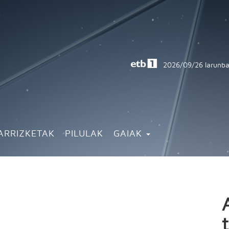
2026/09/26
larunba
ARRIZKETAK
PILULAK
GAIAK