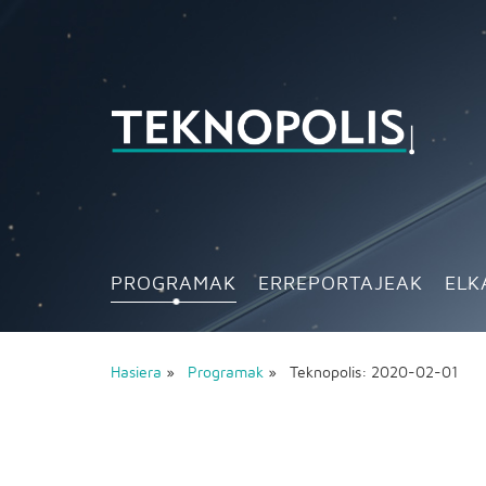
PROGRAMAK
ERREPORTAJEAK
ELK
Hasiera
»
Programak
» Teknopolis: 2020-02-01