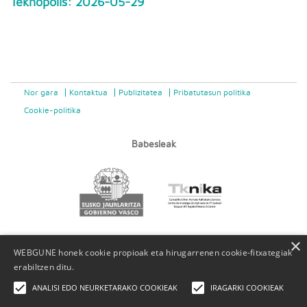
Teknopolis: 2026-05-29
Nor gara
Kontaktua
Publizitatea
Pribatutasun politika
Cookie-politika
Babesleak
×
WEBGUNE honek cookie propioak eta hirugarrenen cookie-fitxategiak
erabiltzen ditu.
ANALISI EDO NEURKETARAKO COOKIEAK
IRAGARKI COOKIEAK