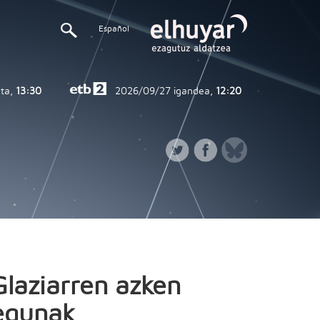
Español
ta,
13:30
2026/09/27
igandea,
12:20
Glaziarren azken
egunak