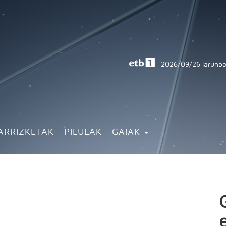
2026/09/26
larunba
ARRIZKETAK
PILULAK
GAIAK