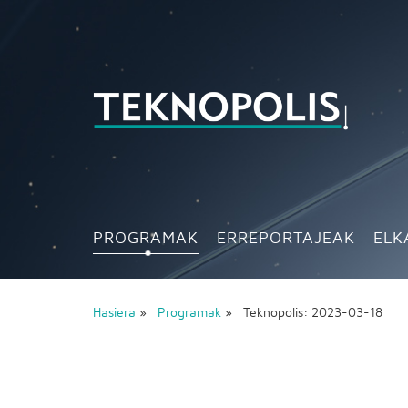
PROGRAMAK
ERREPORTAJEAK
ELK
Hasiera
»
Programak
» Teknopolis: 2023-03-18