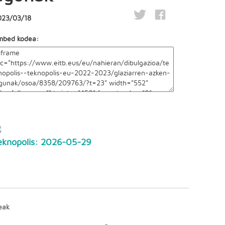
023/03/18
mbed kodea:
eknopolis: 2026-05-29
eak