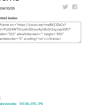
024/10/05
mbed kodea:
eknopolis: 2026-05-29