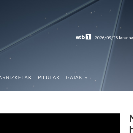
2026/09/26
larunba
ARRIZKETAK
PILULAK
GAIAK