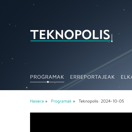
PROGRAMAK
ERREPORTAJEAK
ELK
Hasiera
»
Programak
» Teknopolis: 2024-10-05