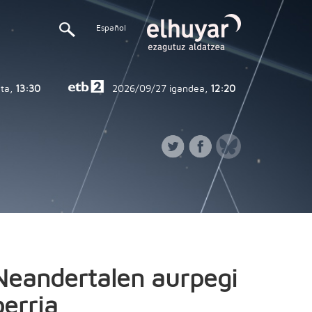
Español
ta,
13:30
2026/09/27
igandea,
12:20
Neandertalen aurpegi
berria