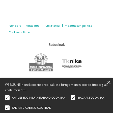
Nor gara
Kontaktua
Publizitatea
Pribatutasun politika
Cookie-politika
Babesleak
×
WEBGUNE honek cookie propioak eta hirugarrenen cookie-fitxategiak
erabiltzen ditu.
ANALISI EDO NEURKETARAKO COOKIEAK
IRAGARKI COOKIEAK
SAILKATU GABEKO COOKIEAK