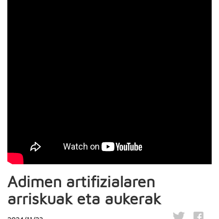
Adimen artifizialaren
arriskuak eta aukerak