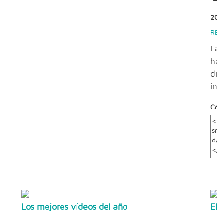
2
R
L
h
d
i
C
Los mejores vídeos del año
E