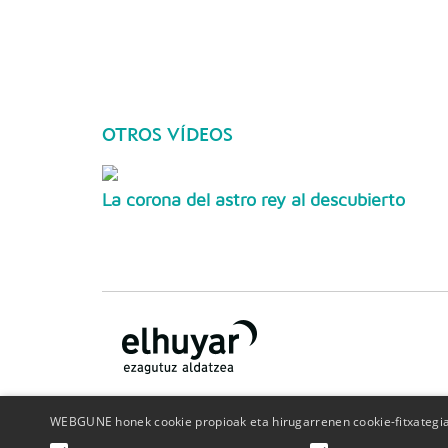
OTROS VÍDEOS
La corona del astro rey al descubierto
WEBGUNE honek cookie propioak eta hirugarrenen cookie-fitxategiak
¿Quiénes somos?
Contacto
Publicidad
Politica de