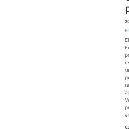
2
H
E
E
p
r
t
p
r
a
V
p
a
C