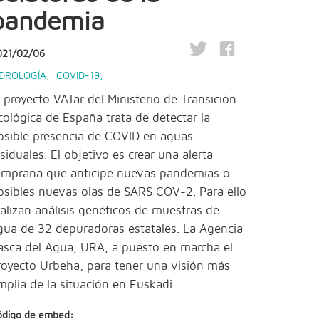
pandemia
021/02/06
IDROLOGÍA
,
COVID-19
,
l proyecto VATar del Ministerio de Transición
cológica de España trata de detectar la
osible presencia de COVID en aguas
esiduales. El objetivo es crear una alerta
emprana que anticipe nuevas pandemias o
osibles nuevas olas de SARS COV-2. Para ello
ealizan análisis genéticos de muestras de
gua de 32 depuradoras estatales. La Agencia
asca del Agua, URA, a puesto en marcha el
royecto Urbeha, para tener una visión más
mplia de la situación en Euskadi.
ódigo de embed: