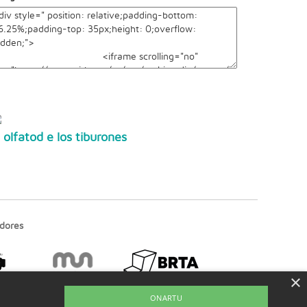
l olfatod e los tiburones
dores
×
ONARTU