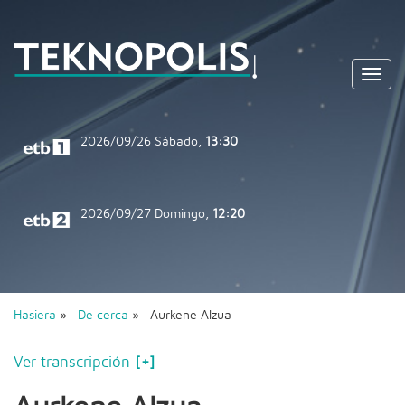
Toggl
navig
2026/09/26
Sábado,
13:30
2026/09/27
Domingo,
12:20
Hasiera
»
De cerca
» Aurkene Alzua
Ver transcripción
[+]