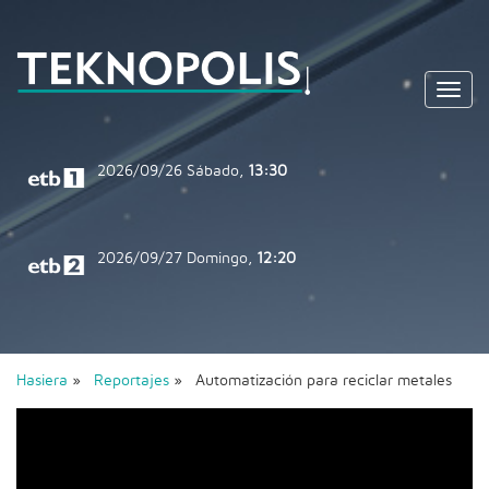
Toggl
navig
2026/09/26
Sábado,
13:30
2026/09/27
Domingo,
12:20
Hasiera
»
Reportajes
» Automatización para reciclar metales