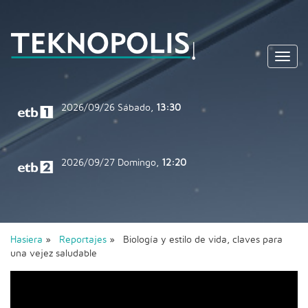
Toggl
navig
2026/09/26
Sábado,
13:30
2026/09/27
Domingo,
12:20
Hasiera
»
Reportajes
» Biología y estilo de vida, claves para
una vejez saludable