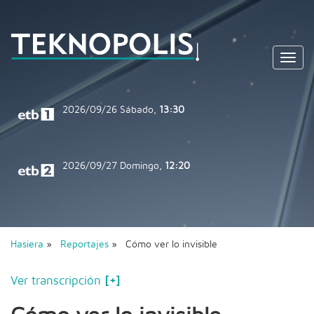
Toggl
navig
2026/09/26
Sábado,
13:30
2026/09/27
Domingo,
12:20
Hasiera
»
Reportajes
» Cómo ver lo invisible
Ver transcripción
[+]