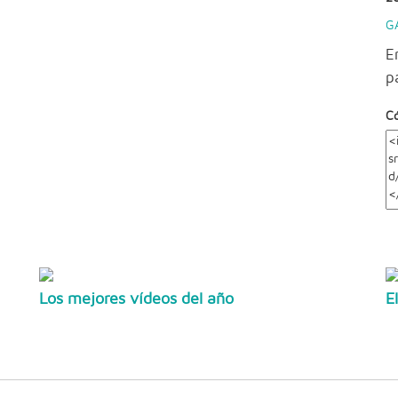
G
E
p
C
Los mejores vídeos del año
E