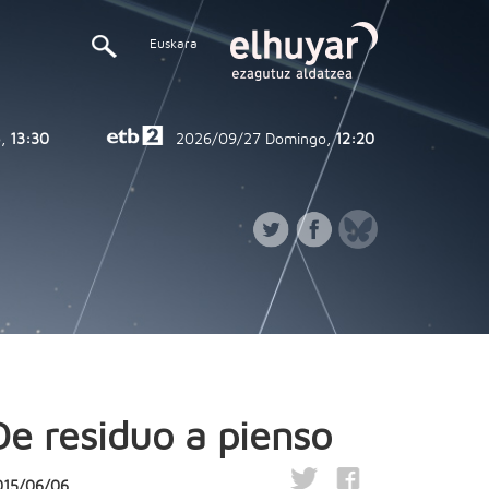
Euskara
,
13:30
2026/09/27
Domingo,
12:20
De residuo a pienso
015/06/06