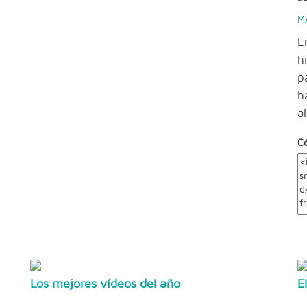
M
E
h
p
h
a
C
Los mejores vídeos del año
E