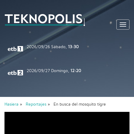
Toggl
navig
2026/09/26
Sábado,
13:30
2026/09/27
Domingo,
12:20
Hasiera
»
Reportajes
» En busca del mosquito tigre