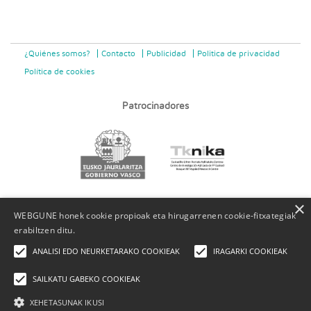
¿Quiénes somos?
Contacto
Publicidad
Politica de privacidad
Política de cookies
Patrocinadores
×
WEBGUNE honek cookie propioak eta hirugarrenen cookie-fitxategiak
erabiltzen ditu.
ANALISI EDO NEURKETARAKO COOKIEAK
IRAGARKI COOKIEAK
SAILKATU GABEKO COOKIEAK
XEHETASUNAK IKUSI