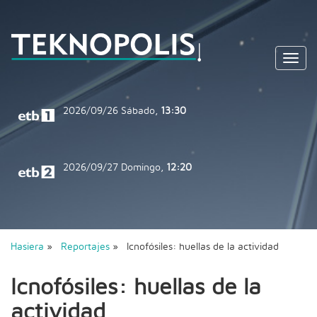
Toggl
navig
2026/09/26
Sábado,
13:30
2026/09/27
Domingo,
12:20
Hasiera
»
Reportajes
» Icnofósiles: huellas de la actividad
Icnofósiles: huellas de la
actividad