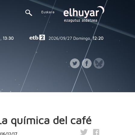
Euskara
,
13:30
2026/09/27
Domingo,
12:20
La química del café
016/12/17