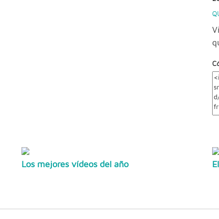
Q
V
q
C
Los mejores vídeos del año
E