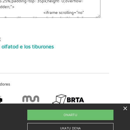
l olfatod e los tiburones
dores
×
ONARTU
UKATU DENA