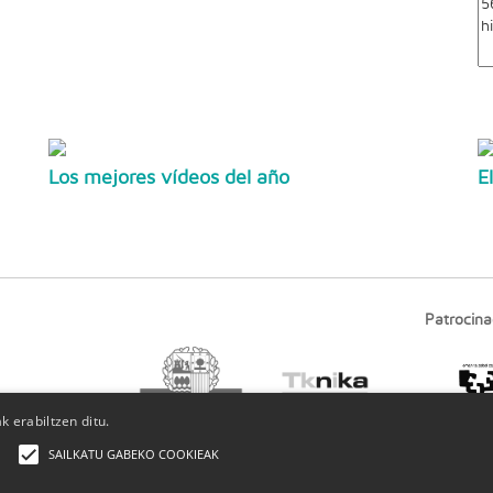
Los mejores vídeos del año
E
Patrocina
 erabiltzen ditu.
SAILKATU GABEKO COOKIEAK