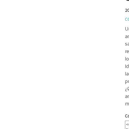
2
C
U
a
s
r
l
I
l
p
¿
a
m
C