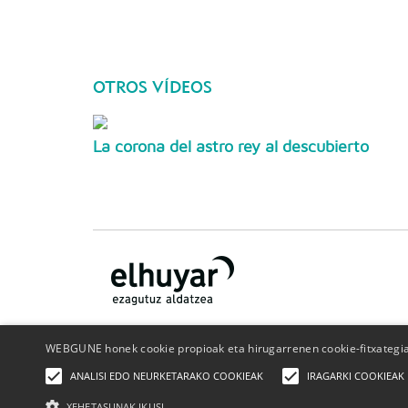
OTROS VÍDEOS
La corona del astro rey al descubierto
WEBGUNE honek cookie propioak eta hirugarrenen cookie-fitxategiak
¿Quiénes somos?
Contacto
Publicidad
Politica de
ANALISI EDO NEURKETARAKO COOKIEAK
IRAGARKI COOKIEAK
privacidad
Política de cookies
XEHETASUNAK IKUSI