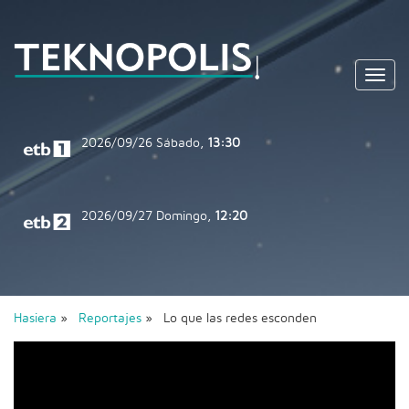
Toggl
navig
2026/09/26
Sábado,
13:30
2026/09/27
Domingo,
12:20
Hasiera
»
Reportajes
» Lo que las redes esconden