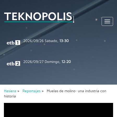
Toggl
navig
2026/09/26
Sábado,
13:30
2026/09/27
Domingo,
12:20
Hasiera
»
Reportajes
» Muelas de molino: una industria con
historia