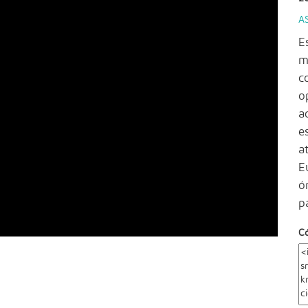
A
E
m
c
o
a
e
a
E
ó
p
C