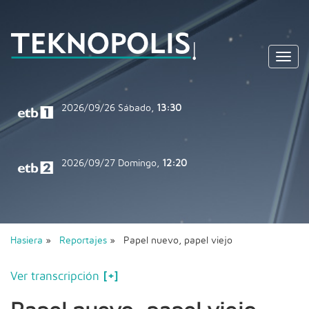
Toggl
navig
2026/09/26
Sábado,
13:30
2026/09/27
Domingo,
12:20
Hasiera
»
Reportajes
» Papel nuevo, papel viejo
Ver transcripción
[+]