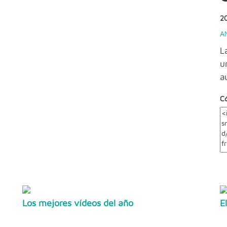
2
A
L
u
a
C
Los mejores vídeos del año
E