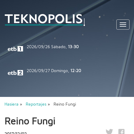
Toggl
navig
2026/09/26
Sábado,
13:30
2026/09/27
Domingo,
12:20
Hasiera
»
Reportajes
» Reino Fungi
Reino Fungi