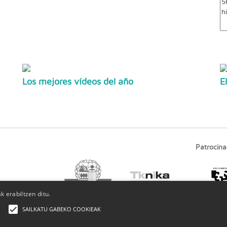
Los mejores vídeos del año
E
Patrocina
 erabiltzen ditu.
SAILKATU GABEKO COOKIEAK