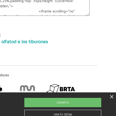
l olfatod e los tiburones
dores
×
ONARTU
UKATU DENA