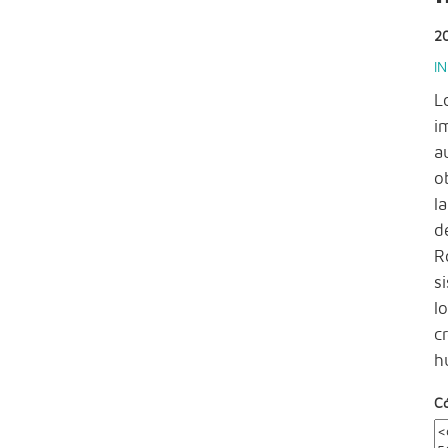
2
I
L
i
a
o
l
d
R
s
l
c
h
C