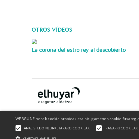
OTROS VÍDEOS
La corona del astro rey al descubierto
WEBGUNE honek cookie propioak eta hirugarrenen cookie-fitxategiak
¿Quiénes somos?
Contacto
Publicidad
Politica de
ANALISI EDO NEURKETARAKO COOKIEAK
IRAGARKI COOKIEAK
privacidad
Política de cookies
XEHETASUNAK IKUSI