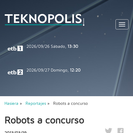
Toggl
navig
2026/09/26
Sábado,
13:30
2026/09/27
Domingo,
12:20
Hasiera
»
Reportajes
» Robots a concurso
Robots a concurso