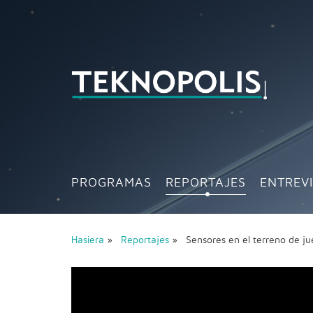
PROGRAMAS
REPORTAJES
ENTREV
Hasiera
»
Reportajes
» Sensores en el terreno de 