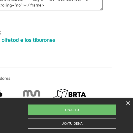
l olfatod e los tiburones
dores
×
ONARTU
UKATU DENA