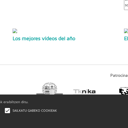
Los mejores vídeos del año
E
Patrocina
 erabiltzen ditu.
SAILKATU GABEKO COOKIEAK