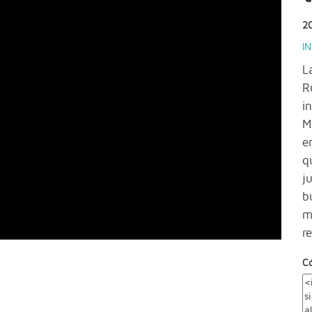
2
IN
L
R
i
M
e
q
j
b
m
r
C