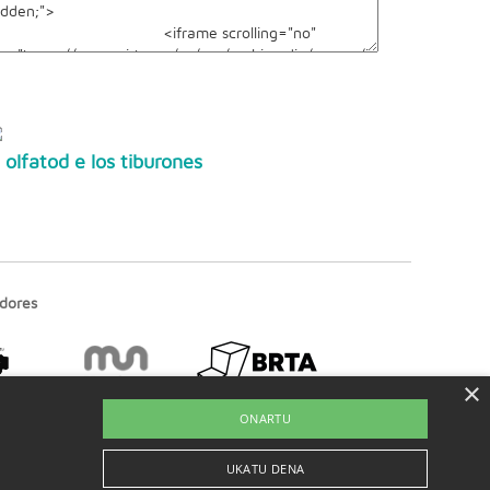
l olfatod e los tiburones
dores
×
ONARTU
UKATU DENA