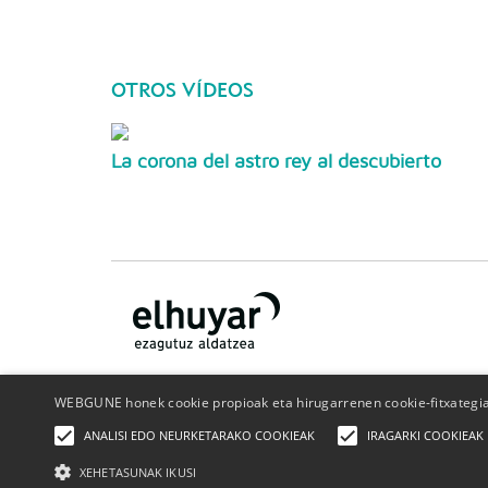
OTROS VÍDEOS
La corona del astro rey al descubierto
WEBGUNE honek cookie propioak eta hirugarrenen cookie-fitxategiak
¿Quiénes somos?
Contacto
Publicidad
Politica de
ANALISI EDO NEURKETARAKO COOKIEAK
IRAGARKI COOKIEAK
privacidad
Política de cookies
XEHETASUNAK IKUSI