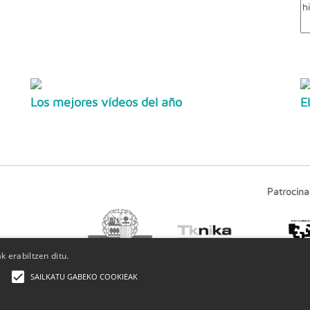
Los mejores vídeos del año
E
Patrocina
 erabiltzen ditu.
SAILKATU GABEKO COOKIEAK