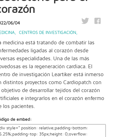
corazón
022/06/04
EDICINA
,
CENTROS DE INVESTIGACIÓN
,
a medicina está tratando de combatir las
nfermedades ligadas al corazón desde
iversas especialidades. Una de las más
ovedosas es la regeneración cardiaca. El
entro de investigación Leartiker está inmerso
n distintos proyectos como Cardiopatch con
l objetivo de desarrollar tejidos del corazón
rtificiales e integrarlos en el corazón enfermo
e los pacientes.
ódigo de embed: