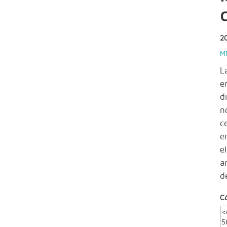
2
M
L
e
d
n
c
e
e
a
d
C