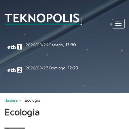
Toggl
navig
2026/09/26
Sábado,
13:30
2026/09/27
Domingo,
12:20
Hasiera
» Ecología
Ecología