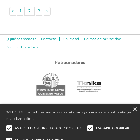
«
1
2
3
»
¿Quiénes somos?
Contacto
Publicidad
Politica de privacidad
Política de cookies
Patrocinadores
×
WEBGUNE honek cookie propioak eta hirugarrenen cookie-fitxategiak
erabiltzen ditu.
ANALISI EDO NEURKETARAKO COOKIEAK
IRAGARKI COOKIEAK