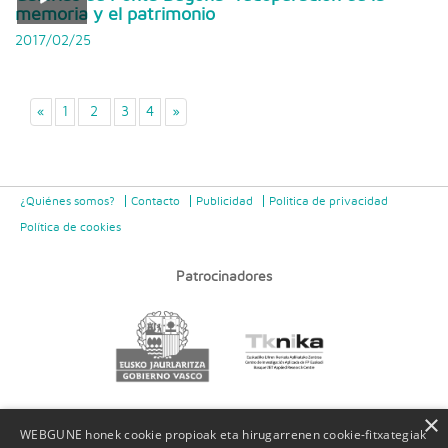
memoria y el patrimonio
2017/02/25
«
1
2
3
4
»
¿Quiénes somos?
Contacto
Publicidad
Politica de privacidad
Política de cookies
Patrocinadores
×
WEBGUNE honek cookie propioak eta hirugarrenen cookie-fitxategiak