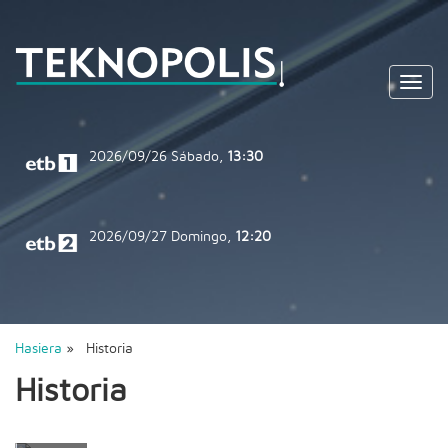
Toggl
navig
2026/09/26
Sábado,
13:30
2026/09/27
Domingo,
12:20
Hasiera
» Historia
Historia